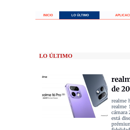
INICIO
LO ÚLTIMO
APLICAC
LO ÚLTIMO
realm
de 2
realme h
realme 
cámara 
está dis
prémium
fidelida