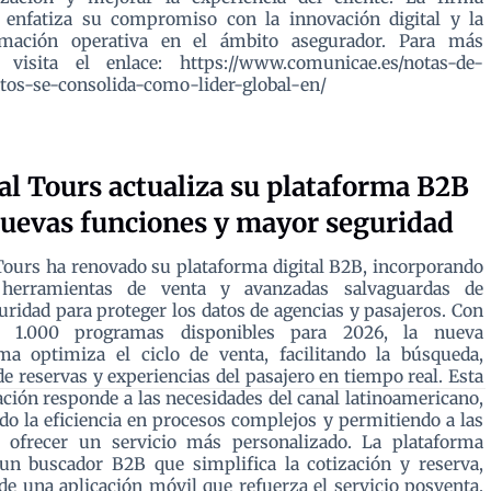
 enfatiza su compromiso con la innovación digital y la
rmación operativa en el ámbito asegurador. Para más
s, visita el enlace: https://www.comunicae.es/notas-de-
tos-se-consolida-como-lider-global-en/
al Tours actualiza su plataforma B2B
uevas funciones y mayor seguridad
Tours ha renovado su plataforma digital B2B, incorporando
herramientas de venta y avanzadas salvaguardas de
uridad para proteger los datos de agencias y pasajeros. Con
 1.000 programas disponibles para 2026, la nueva
ma optimiza el ciclo de venta, facilitando la búsqueda,
de reservas y experiencias del pasajero en tiempo real. Esta
ación responde a las necesidades del canal latinoamericano,
o la eficiencia en procesos complejos y permitiendo a las
s ofrecer un servicio más personalizado. La plataforma
un buscador B2B que simplifica la cotización y reserva,
e una aplicación móvil que refuerza el servicio posventa.