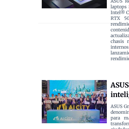
ASUS Re
laptops 
Intel® 
RTX 50
rendimi
contenid
actuali
chasis 
interno
lanzami
rendimie
ASUS 
intel
ASUS Gro
denomina
para m
transfo