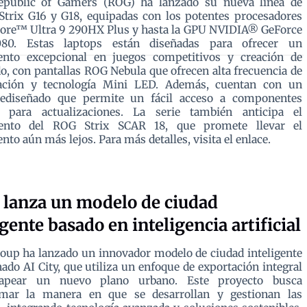
public of Gamers (ROG) ha lanzado su nueva línea de
Strix G16 y G18, equipadas con los potentes procesadores
Core™ Ultra 9 290HX Plus y hasta la GPU NVIDIA® GeForce
80. Estas laptops están diseñadas para ofrecer un
ento excepcional en juegos competitivos y creación de
o, con pantallas ROG Nebula que ofrecen alta frecuencia de
zación y tecnología Mini LED. Además, cuentan con un
rediseñado que permite un fácil acceso a componentes
s para actualizaciones. La serie también anticipa el
ento del ROG Strix SCAR 18, que promete llevar el
nto aún más lejos. Para más detalles, visita el enlace.
lanza un modelo de ciudad
igente basado en inteligencia artificial
up ha lanzado un innovador modelo de ciudad inteligente
do AI City, que utiliza un enfoque de exportación integral
apear un nuevo plano urbano. Este proyecto busca
rmar la manera en que se desarrollan y gestionan las