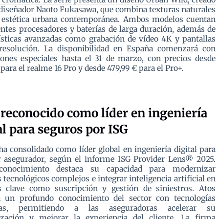
 diseñador Naoto Fukasawa, que combina texturas naturales
 estética urbana contemporánea. Ambos modelos cuentan
ntes procesadores y baterías de larga duración, además de
ísticas avanzadas como grabación de vídeo 4K y pantallas
 resolución. La disponibilidad en España comenzará con
ones especiales hasta el 31 de marzo, con precios desde
 para el realme 16 Pro y desde 479,99 € para el Pro+.
 reconocido como líder en ingeniería
al para seguros por ISG
ha consolidado como líder global en ingeniería digital para
r asegurador, según el informe ISG Provider Lens® 2025.
conocimiento destaca su capacidad para modernizar
 tecnológicos complejos e integrar inteligencia artificial en
s clave como suscripción y gestión de siniestros. Atos
 un profundo conocimiento del sector con tecnologías
das, permitiendo a las aseguradoras acelerar su
zación y mejorar la experiencia del cliente. La firma