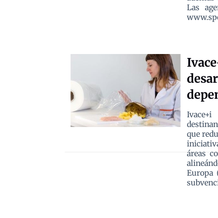
Las age
www.spec
Ivace
desar
depen
Ivace+i
destinan
que redu
iniciati
áreas co
alineán
Europa 
subvenci