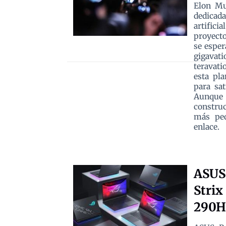
Elon Mu
dedicad
artifici
proyecto
se esper
gigavat
teravati
esta pla
para sat
Aunque 
constru
más peq
enlace.
ASUS 
Strix
290H