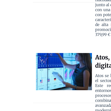
junto al
con una
con pote
caracter
de alta
promoci
379,99 €
Atos,
digit
Atos se 
el secto
Este re
entornos
proceso
combina
avanza
moderni