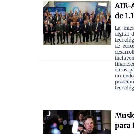
AIR-A
de 1.
La inic
digital 
tecnológ
de euro
desarrol
incluyen
financie
euros pa
un nodo 
posici
tecnológ
Musk 
para 