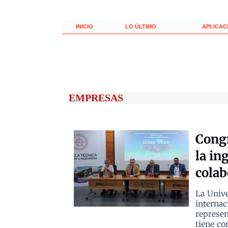
INICIO
LO ÚLTIMO
APLICAC
EMPRESAS
Congr
la in
colab
La Univ
internac
represen
tiene co