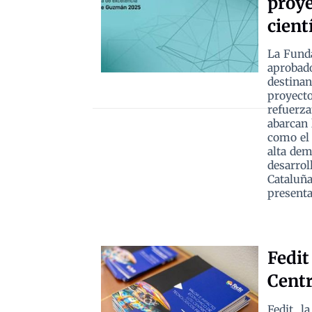
proye
cient
La Funda
aprobad
destina
proyect
refuerz
abarcan 
como el 
alta dem
desarro
Cataluñ
presenta
Fedit
Centr
Fedit, l