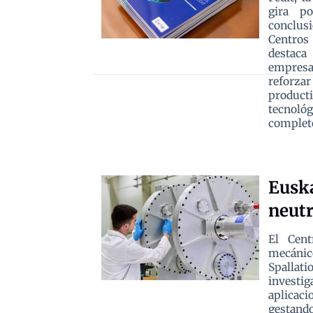
gira p
conclus
Centros 
destaca
empresar
reforza
product
tecnoló
completo
Euska
neutr
El Cent
mecánic
Spallat
investi
aplicac
gestand