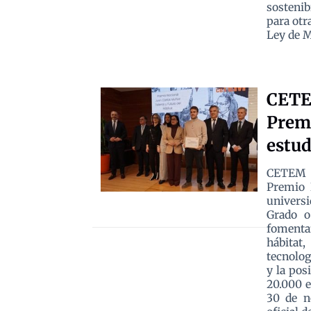
sostenib
para otr
Ley de M
CETEM
Premi
estud
CETEM ha
Premio 
universi
Grado o
fomenta
hábitat
tecnolog
y la pos
20.000 e
30 de n