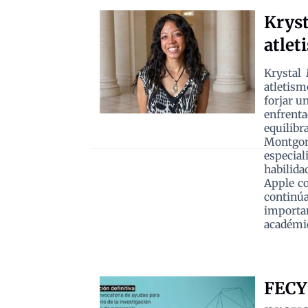
Kryst
atlet
Krystal
atletism
forjar u
enfrent
equilib
Montgom
especia
habilida
Apple co
continú
importan
académic
FECYT