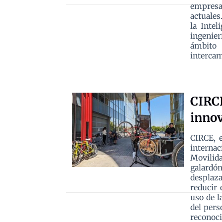
empresa
actuales
la Intel
ingenie
ámbito
intercam
CIRCE
innov
CIRCE, 
internac
Movilid
galard
desplaza
reducir 
uso de l
del pers
recono