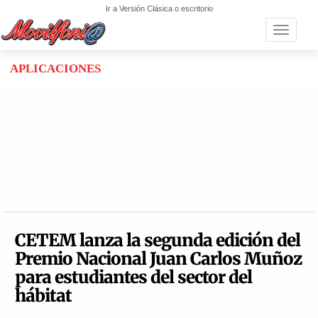
Ir a Versión Clásica o escritorio
Toggle n
APLICACIONES
CETEM lanza la segunda edición del
Premio Nacional Juan Carlos Muñoz
para estudiantes del sector del
hábitat