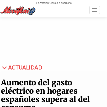
Ir a Versión Clásica o escritorio
Toggle n
ACTUALIDAD
Aumento del gasto
eléctrico en hogares
españoles supera al del