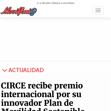
Ir a Versión Clásica o escritorio
Toggle n
ACTUALIDAD
CIRCE recibe premio
internacional por su
innovador Plan de