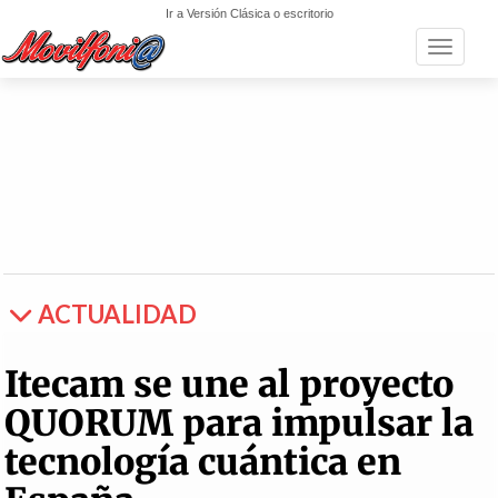
Ir a Versión Clásica o escritorio
Toggle n
ACTUALIDAD
Itecam se une al proyecto
QUORUM para impulsar la
tecnología cuántica en