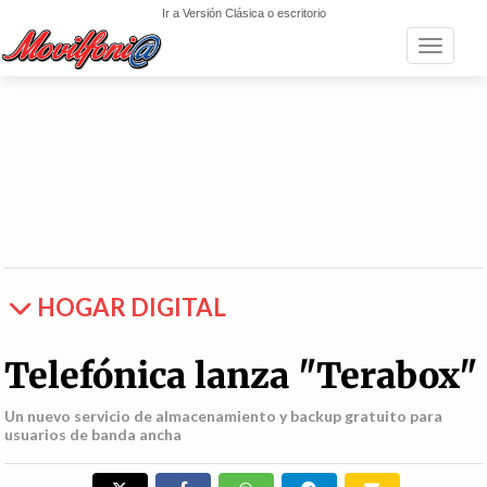
Ir a Versión Clásica o escritorio
Toggle n
HOGAR DIGITAL
Telefónica lanza "Terabox"
Un nuevo servicio de almacenamiento y backup gratuito para
usuarios de banda ancha