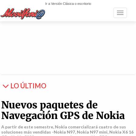
Ir a Versión Clásica o escritorio
Toggle n
LO ÚLTIMO
Nuevos paquetes de
Navegación GPS de Nokia
A partir de este semestre, Nokia comercializará cuatro de sus
soluciones más vendidas -Nokia N97, Nokia N97 mini, Nokia X6 16