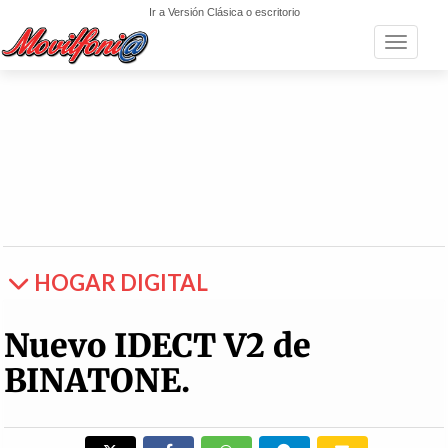
Ir a Versión Clásica o escritorio
Toggle n
HOGAR DIGITAL
Nuevo IDECT V2 de
BINATONE.