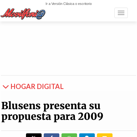
Ir a Versión Clásica o escritorio
Toggle n
HOGAR DIGITAL
Blusens presenta su
propuesta para 2009