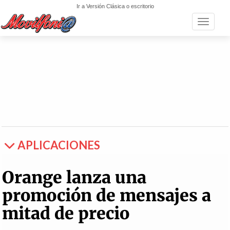
Ir a Versión Clásica o escritorio
Toggle n
APLICACIONES
Orange lanza una
promoción de mensajes a
mitad de precio