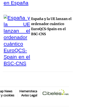
España y la UE lanzan el
ordenador cuántico
EuroQCS-Spain en el
BSC-CNS
map News
Hemeroteca
d y cookies
Aviso Legal