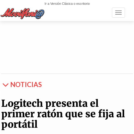
Ir a Versión Clásica o escritorio
Toggle n
NOTICIAS
Logitech presenta el
primer ratón que se fija al
portátil