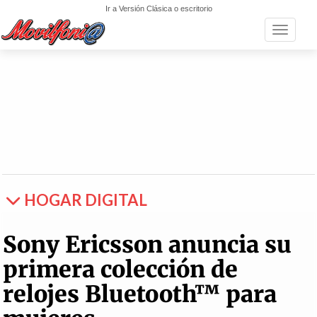
Ir a Versión Clásica o escritorio
Toggle n
HOGAR DIGITAL
Sony Ericsson anuncia su
primera colección de
relojes Bluetooth™ para