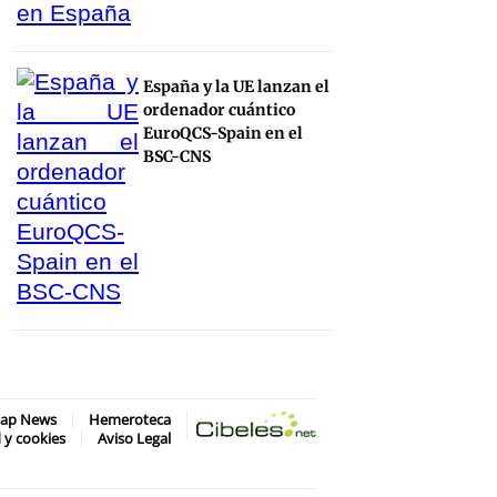
España y la UE lanzan el
ordenador cuántico
EuroQCS-Spain en el
BSC-CNS
map News
Hemeroteca
d y cookies
Aviso Legal