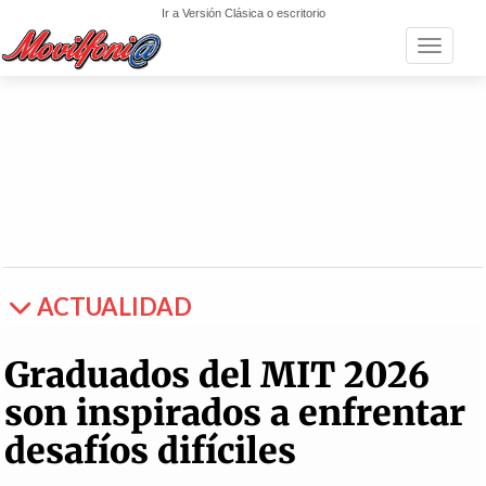
Ir a Versión Clásica o escritorio
Toggle n
ACTUALIDAD
Graduados del MIT 2026
son inspirados a enfrentar
desafíos difíciles