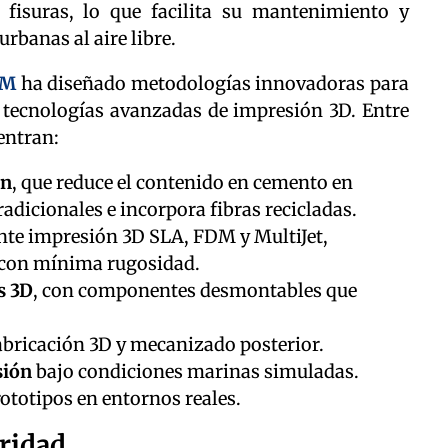
de fisuras, lo que facilita su mantenimiento y
urbanas al aire libre.
AM
ha diseñado metodologías innovadoras para
o tecnologías avanzadas de impresión 3D. Entre
entran:
ón
, que reduce el contenido en cemento en
dicionales e incorpora fibras recicladas.
te impresión 3D SLA, FDM y MultiJet,
y con mínima rugosidad.
s 3D
, con componentes desmontables que
abricación 3D y mecanizado posterior.
sión
bajo condiciones marinas simuladas.
ototipos en entornos reales.
oridad