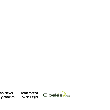
map News
Hemeroteca
d y cookies
Aviso Legal