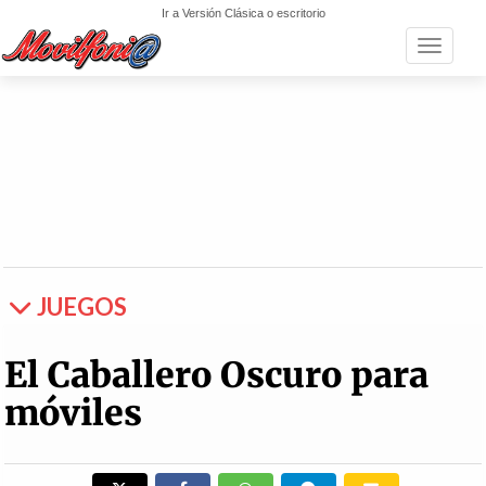
Ir a Versión Clásica o escritorio
Toggle n
JUEGOS
El Caballero Oscuro para
móviles