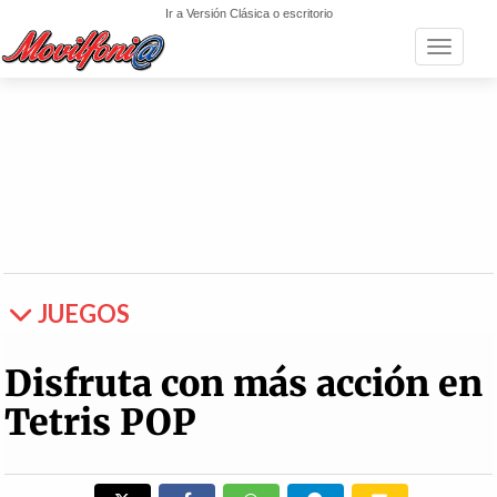
Ir a Versión Clásica o escritorio
Toggle n
JUEGOS
Disfruta con más acción en
Tetris POP