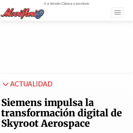
Ir a Versión Clásica o escritorio
Toggle n
ACTUALIDAD
Siemens impulsa la
transformación digital de
Skyroot Aerospace