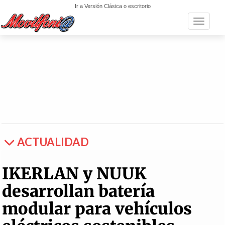
Ir a Versión Clásica o escritorio
Toggle n
ACTUALIDAD
IKERLAN y NUUK
desarrollan batería
modular para vehículos