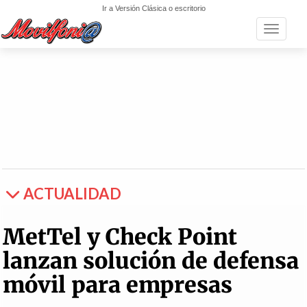
Ir a Versión Clásica o escritorio
Toggle n
ACTUALIDAD
MetTel y Check Point
lanzan solución de defensa
móvil para empresas