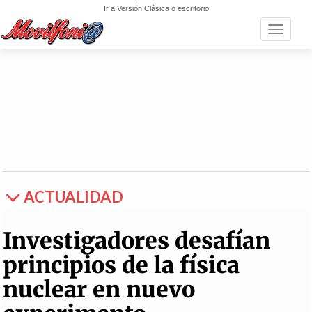
Ir a Versión Clásica o escritorio
Toggle n
ACTUALIDAD
Investigadores desafían
principios de la física
nuclear en nuevo