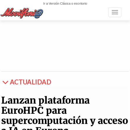
Ir a Versión Clásica o escritorio
Toggle n
ACTUALIDAD
Lanzan plataforma
EuroHPC para
supercomputación y acceso