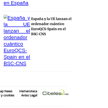
España y la UE lanzan el
ordenador cuántico
EuroQCS-Spain en el
BSC-CNS
map News
Hemeroteca
d y cookies
Aviso Legal