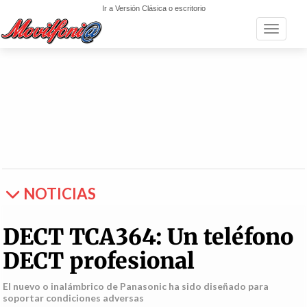
Ir a Versión Clásica o escritorio
Toggle n
NOTICIAS
DECT TCA364: Un teléfono
DECT profesional
El nuevo o inalámbrico de Panasonic ha sido diseñado para
soportar condiciones adversas