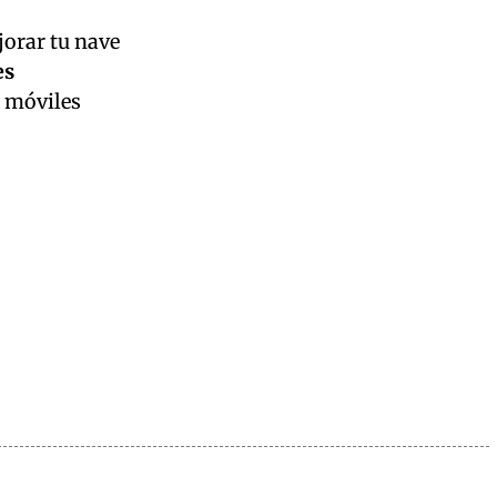
jorar tu nave
es
a móviles