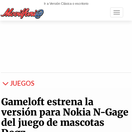
Ir a Versión Clásica o escritorio
Toggle n
JUEGOS
Gameloft estrena la
versión para Nokia N-Gage
del juego de mascotas