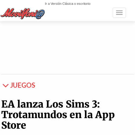
Ir a Versión Clásica o escritorio
Toggle n
JUEGOS
EA lanza Los Sims 3:
Trotamundos en la App
Store