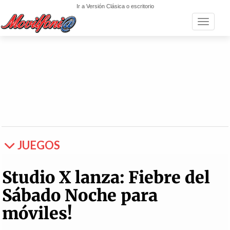
Ir a Versión Clásica o escritorio
Toggle n
JUEGOS
Studio X lanza: Fiebre del
Sábado Noche para
móviles!