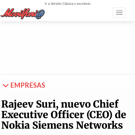
Ir a Versión Clásica o escritorio
Toggle n
EMPRESAS
Rajeev Suri, nuevo Chief
Executive Officer (CEO) de
Nokia Siemens Networks