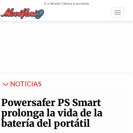
Ir a Versión Clásica o escritorio
Toggle n
NOTICIAS
Powersafer PS Smart
prolonga la vida de la
batería del portátil