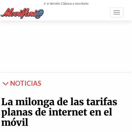
Ir a Versión Clásica o escritorio
Toggle n
NOTICIAS
La milonga de las tarifas
planas de internet en el
móvil