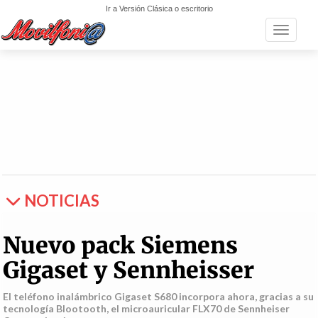
Ir a Versión Clásica o escritorio
Toggle n
NOTICIAS
Nuevo pack Siemens
Gigaset y Sennheisser
El teléfono inalámbrico Gigaset S680 incorpora ahora, gracias a su
tecnología Blootooth, el microauricular FLX70 de Sennheiser