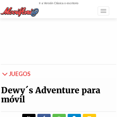
Ir a Versión Clásica o escritorio
Toggle n
JUEGOS
Dewy´s Adventure para
móvil