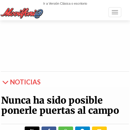
Ir a Versión Clásica o escritorio
Toggle n
NOTICIAS
Nunca ha sido posible
ponerle puertas al campo