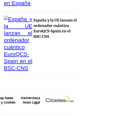
España y la UE lanzan el
ordenador cuántico
EuroQCS-Spain en el
BSC-CNS
map News
Hemeroteca
d y cookies
Aviso Legal