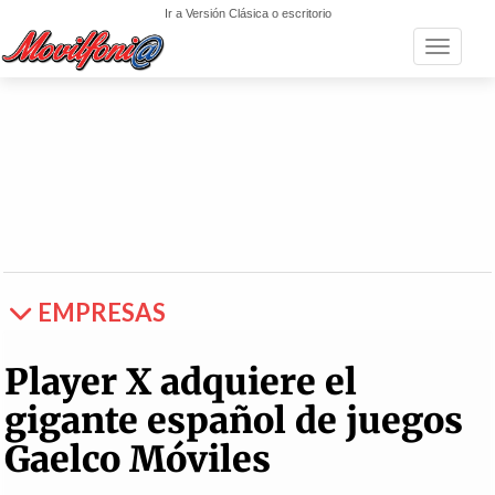
Ir a Versión Clásica o escritorio
Toggle n
EMPRESAS
Player X adquiere el
gigante español de juegos
Gaelco Móviles