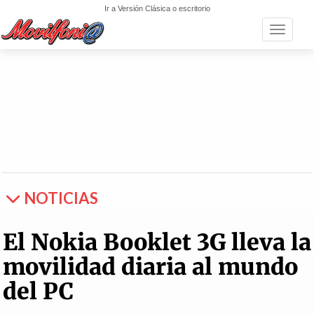
Ir a Versión Clásica o escritorio
Toggle n
NOTICIAS
El Nokia Booklet 3G lleva la
movilidad diaria al mundo
del PC