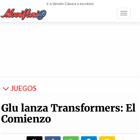
Ir a Versión Clásica o escritorio
Toggle n
JUEGOS
Glu lanza Transformers: El
Comienzo