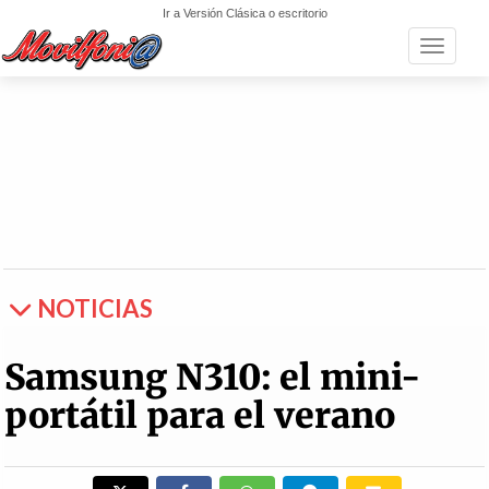
Ir a Versión Clásica o escritorio
Toggle n
NOTICIAS
Samsung N310: el mini-
portátil para el verano