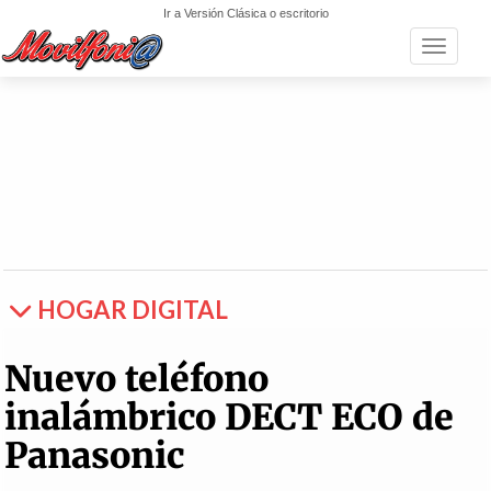
Ir a Versión Clásica o escritorio
Toggle n
HOGAR DIGITAL
Nuevo teléfono
inalámbrico DECT ECO de
Panasonic