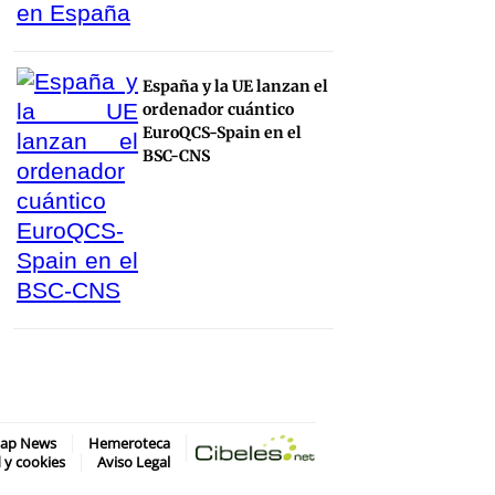
España y la UE lanzan el
ordenador cuántico
EuroQCS-Spain en el
BSC-CNS
map News
Hemeroteca
d y cookies
Aviso Legal