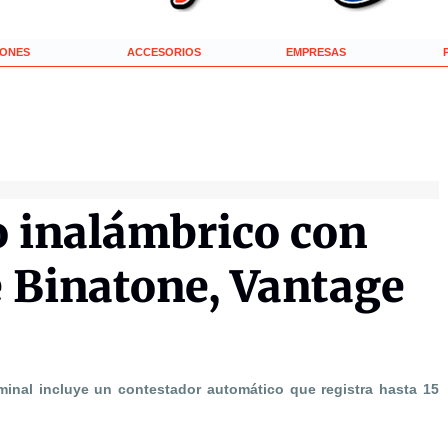
IONES
ACCESORIOS
EMPRESAS
o inalámbrico con
 Binatone, Vantage
minal incluye un contestador automático que registra hasta 15