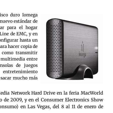
disco duro Iomega
nuevo estándar de
ar para el hogar
eLine de EMC, y en
onfigurar hasta un
ara hacer copia de
í como transmitir
s multimedia entre
onsolas de juegos
e entretenimiento
de sacar mucho más
dia Network Hard Drive en la feria MacWorld
ero de 2009, y en el Consumer Electronics Show
onsumo) en Las Vegas, del 8 al 11 de enero de