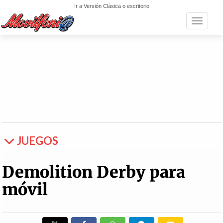
Ir a Versión Clásica o escritorio
Toggle n
JUEGOS
Demolition Derby para
móvil