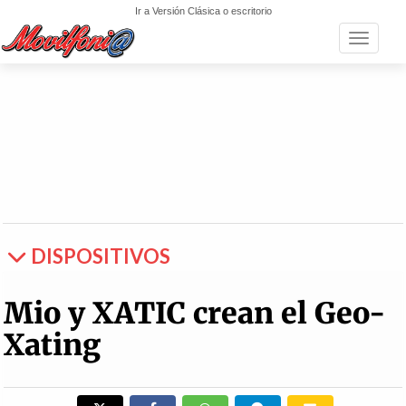
Ir a Versión Clásica o escritorio
Toggle n
DISPOSITIVOS
Mio y XATIC crean el Geo-
Xating