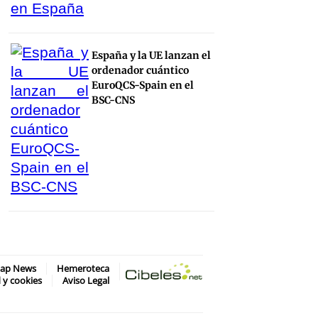
España y la UE lanzan el
ordenador cuántico
EuroQCS-Spain en el
BSC-CNS
map News
Hemeroteca
d y cookies
Aviso Legal