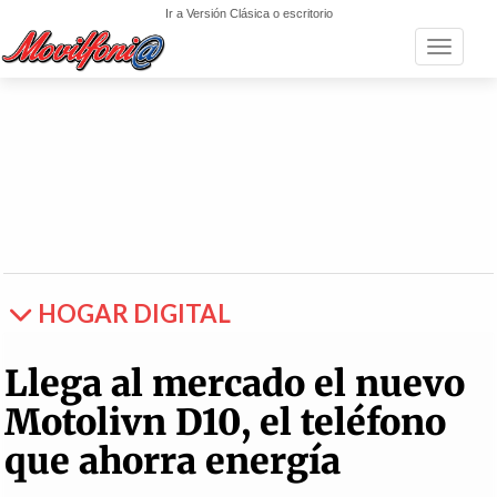
Ir a Versión Clásica o escritorio
Toggle n
HOGAR DIGITAL
Llega al mercado el nuevo
Motolivn D10, el teléfono
que ahorra energía