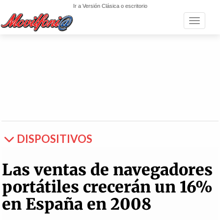
Ir a Versión Clásica o escritorio
Toggle n
DISPOSITIVOS
Las ventas de navegadores
portátiles crecerán un 16%
en España en 2008